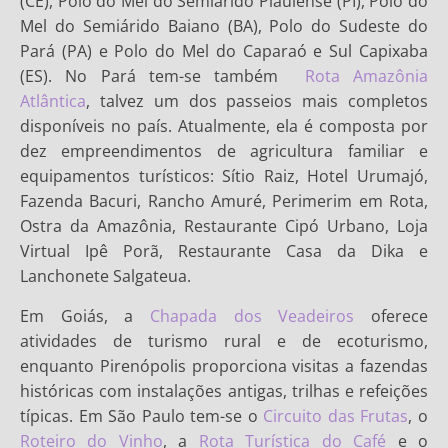
(CE), Polo do Mel do Semiárido Piauiense (PI), Polo do
Mel do Semiárido Baiano (BA), Polo do Sudeste do
Pará (PA) e Polo do Mel do Caparaó e Sul Capixaba
(ES). No Pará tem-se também
Rota Amazônia
Atlântica
, talvez um dos passeios mais completos
disponíveis no país. Atualmente, ela é composta por
dez empreendimentos de agricultura familiar e
equipamentos turísticos: Sítio Raiz, Hotel Urumajó,
Fazenda Bacuri, Rancho Amuré, Perimerim em Rota,
Ostra da Amazônia, Restaurante Cipó Urbano, Loja
Virtual Ipê Porã, Restaurante Casa da Dika e
Lanchonete Salgateua.
Em Goiás, a
Chapada dos Veadeiros
oferece
atividades de turismo rural e de ecoturismo,
enquanto Pirenópolis proporciona visitas a fazendas
históricas com instalações antigas, trilhas e refeições
típicas. Em São Paulo tem-se o
Circuito das Frutas
, o
Roteiro do Vinho
, a
Rota Turística do Café
e o