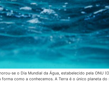
orou-se o Dia Mundial da Água, estabelecido pela ONU (
a forma como a conhecemos. A Terra é o único planeta do s