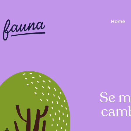
Home
Se m
camb