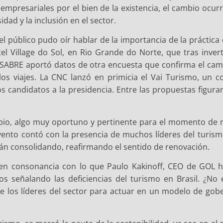
empresariales por el bien de la existencia, el cambio ocurr
ad y la inclusión en el sector.
úblico pudo oír hablar de la importancia de la práctica 
el Village do Sol, en Rio Grande do Norte, que tras invert
 SABRE aportó datos de otra encuesta que confirma el cambi
os viajes. La CNC lanzó en primicia el Vai Turismo, un c
s candidatos a la presidencia. Entre las propuestas figura
mbio, algo muy oportuno y pertinente para el momento de r
 evento contó con la presencia de muchos líderes del turis
n consolidando, reafirmando el sentido de renovación.
en consonancia con lo que Paulo Kakinoff, CEO de GOL ha
 señalando las deficiencias del turismo en Brasil. ¿No e
nte los líderes del sector para actuar en un modelo de g