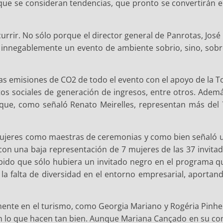
ue se consideran tendencias, que pronto se convertirán en
urrir. No sólo porque el director general de Panrotas, José
innegablemente un evento de ambiente sobrio, sino, sobr
as emisiones de CO2 de todo el evento con el apoyo de la T
ctos sociales de generación de ingresos, entre otros. Adem
o que, como señaló Renato Meirelles, representan más d
ujeres como maestras de ceremonias y como bien señaló u
n una baja representación de 7 mujeres de las 37 invitada
bido que sólo hubiera un invitado negro en el programa que
a falta de diversidad en el entorno empresarial, aporta
ente en el turismo, como Georgia Mariano y Rogéria Pinheir
an lo que hacen tan bien. Aunque Mariana Cançado en su co